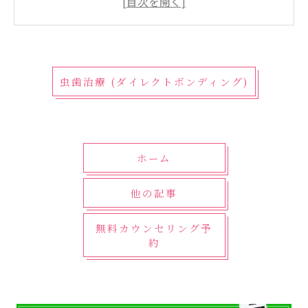
安心して治療を受けるために
記事監修 村津大地
記事監修 三嶋一平
虫歯治療 (ダイレクトボンディング)
記事監修 三嶋茉莉
むらつ歯科クリニック
グループクリニック：Mメディカルクリニック
福岡
ホーム
他の記事
無料カウンセリング予
約