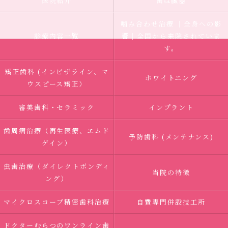
医院紹介
歯は臓器
噛み合わせ治療 ｜全身への影
診療内容一覧
響｜全国から来院されていま
す。
矯正歯科 (インビザライン、マ
ホワイトニング
ウスピース矯正）
審美歯科・セラミック
インプラント
歯周病治療（再生医療、エムド
予防歯科 (メンテナンス)
ゲイン）
虫歯治療（ダイレクトボンディ
当院の特徴
ング）
マイクロスコープ精密歯科治療
自費専門併設技工所
ドクターむらつのワンライン歯