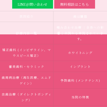
LINE＠問い合わせ
無料相談はこちら
医院紹介
歯は臓器
噛み合わせ治療 ｜全身への影
診療内容一覧
響｜全国から来院されていま
す。
矯正歯科 (インビザライン、マ
ホワイトニング
ウスピース矯正）
審美歯科・セラミック
インプラント
歯周病治療（再生医療、エムド
予防歯科 (メンテナンス)
ゲイン）
虫歯治療（ダイレクトボンディ
当院の特徴
ング）