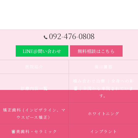
092-476-0808
LINE＠問い合わせ
無料相談はこちら
医院紹介
歯は臓器
噛み合わせ治療 ｜全身への影
診療内容一覧
響｜全国から来院されていま
す。
矯正歯科 (インビザライン、マ
ホワイトニング
ウスピース矯正）
審美歯科・セラミック
インプラント