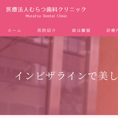
ホーム
医院紹介
歯は臓器
診療
噛み合
矯正歯科
インビザラインで美
ホワイ
審美歯
インプ
歯周病