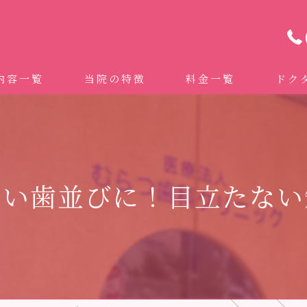
内容一覧
当院の特徴
料金一覧
ドク
わせ治療 ｜全身への影響｜全国から来院されています。
マイクロスコープ精密歯科治療
 (インビザライン、マウスピース矯正）
自費専門併設技工所
しい歯並びに！目立たない
トニング
ドクターむらつのワンライン歯臓ブラシ
科・セラミック
グループクリニック
ラント
治療（再生医療、エムドゲイン）