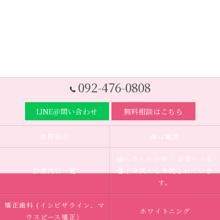
092-476-0808
LINE＠問い合わせ
無料相談はこちら
医院紹介
歯は臓器
噛み合わせ治療 ｜全身への影
診療内容一覧
響｜全国から来院されていま
す。
矯正歯科 (インビザライン、マ
ホワイトニング
ウスピース矯正）