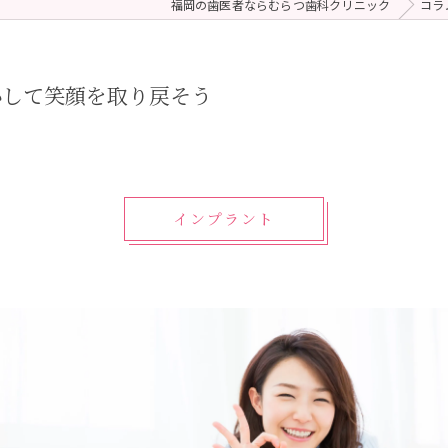
福岡の歯医者ならむらつ歯科クリニック
コラ
 (メンテナンス)
療（ダイレクトボンディング）
心して笑顔を取り戻そう
インプラント