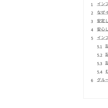
イン
なぜ
安定
安心
イン
グル