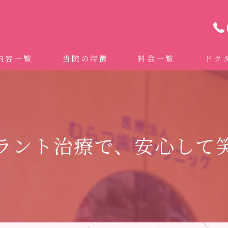
内容一覧
当院の特徴
料金一覧
ドク
わせ治療 ｜全身への影響｜全国から来院されています。
マイクロスコープ精密歯科治療
 (インビザライン、マウスピース矯正）
自費専門併設技工所
ラント治療で、安心して
トニング
ドクターむらつのワンライン歯臓ブラシ
科・セラミック
グループクリニック
ラント
治療（再生医療、エムドゲイン）