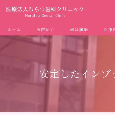
ホーム
医院紹介
歯は臓器
診療
噛み合
矯正歯科
安定したインプ
ホワイ
審美歯
インプ
歯周病