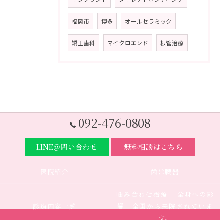
福岡市
博多
オールセラミック
矯正歯科
マイクロエンド
根管治療
092-476-0808
LINE＠問い合わせ
無料相談はこちら
医院紹介
歯は臓器
噛み合わせ治療 ｜全身への影
診療内容一覧
響｜全国から来院されていま
す。