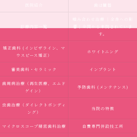
医院紹介
歯は臓器
噛み合わせ治療 ｜全身への影
診療内容一覧
響｜全国から来院されていま
す。
矯正歯科 (インビザライン、マ
ホワイトニング
ウスピース矯正）
審美歯科・セラミック
インプラント
歯周病治療（再生医療、エムド
予防歯科 (メンテナンス)
ゲイン）
虫歯治療（ダイレクトボンディ
当院の特徴
ング）
マイクロスコープ精密歯科治療
自費専門併設技工所