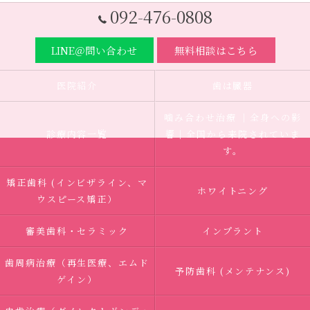
092-476-0808
LINE＠問い合わせ
無料相談はこちら
医院紹介
歯は臓器
噛み合わせ治療 ｜全身への影
診療内容一覧
響｜全国から来院されていま
す。
矯正歯科 (インビザライン、マ
ホワイトニング
ウスピース矯正）
審美歯科・セラミック
インプラント
歯周病治療（再生医療、エムド
予防歯科 (メンテナンス)
ゲイン）