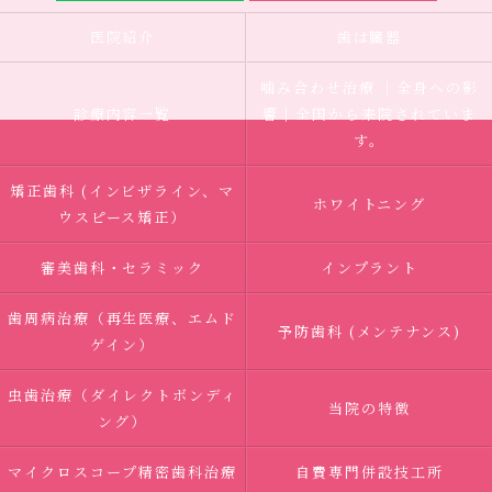
医院紹介
歯は臓器
噛み合わせ治療 ｜全身への影
診療内容一覧
響｜全国から来院されていま
す。
矯正歯科 (インビザライン、マ
ホワイトニング
ウスピース矯正）
審美歯科・セラミック
インプラント
歯周病治療（再生医療、エムド
予防歯科 (メンテナンス)
ゲイン）
虫歯治療（ダイレクトボンディ
当院の特徴
ング）
マイクロスコープ精密歯科治療
自費専門併設技工所