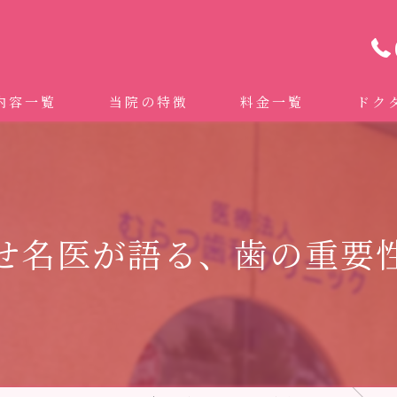
内容一覧
当院の特徴
料金一覧
ドク
わせ治療 ｜全身への影響｜全国から来院されています。
マイクロスコープ精密歯科治療
 (インビザライン、マウスピース矯正）
自費専門併設技工所
せ名医が語る、歯の重要
トニング
ドクターむらつのワンライン歯臓ブラシ
科・セラミック
グループクリニック
ラント
治療（再生医療、エムドゲイン）