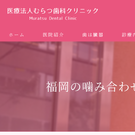
ホーム
医院紹介
歯は臓器
診療
噛み合
矯正歯科
福岡の噛み合わ
ホワイ
審美歯
インプ
歯周病