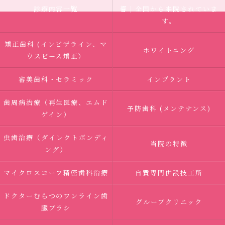
診療内容一覧
響｜全国から来院されていま
す。
矯正歯科 (インビザライン、マ
ホワイトニング
ウスピース矯正）
審美歯科・セラミック
インプラント
歯周病治療（再生医療、エムド
予防歯科 (メンテナンス)
ゲイン）
虫歯治療（ダイレクトボンディ
当院の特徴
ング）
マイクロスコープ精密歯科治療
自費専門併設技工所
ドクターむらつのワンライン歯
グループクリニック
臓ブラシ