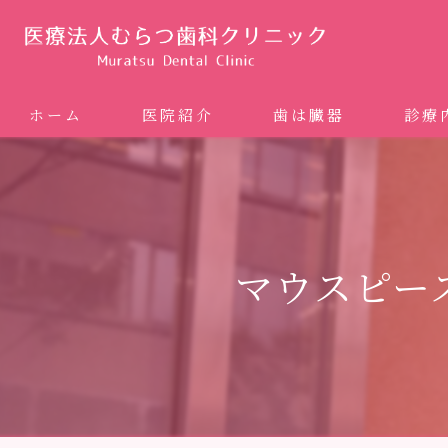
ホーム
医院紹介
歯は臓器
診療
噛み合
矯正歯科
マウスピー
ホワイ
審美歯
インプ
歯周病