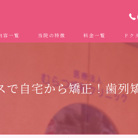
内容一覧
当院の特徴
料金一覧
ドク
わせ治療 ｜全身への影響｜全国から来院されています。
マイクロスコープ精密歯科治療
 (インビザライン、マウスピース矯正）
自費専門併設技工所
スで自宅から矯正！歯列
トニング
ドクターむらつのワンライン歯臓ブラシ
科・セラミック
グループクリニック
ラント
治療（再生医療、エムドゲイン）