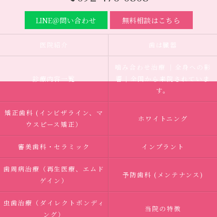
LINE＠問い合わせ
無料相談はこちら
医院紹介
歯は臓器
噛み合わせ治療 ｜全身への影
診療内容一覧
響｜全国から来院されていま
す。
矯正歯科 (インビザライン、マ
ホワイトニング
ウスピース矯正）
審美歯科・セラミック
インプラント
歯周病治療（再生医療、エムド
予防歯科 (メンテナンス)
ゲイン）
虫歯治療（ダイレクトボンディ
当院の特徴
ング）