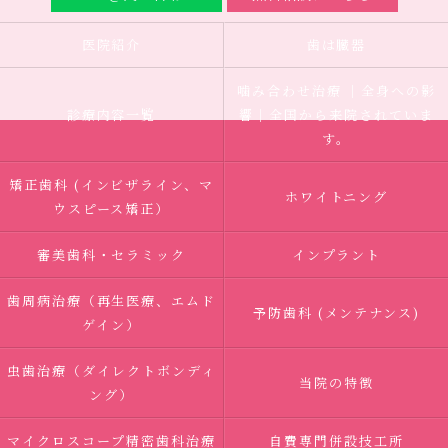
医院紹介
歯は臓器
噛み合わせ治療 ｜全身への影
診療内容一覧
響｜全国から来院されていま
す。
矯正歯科 (インビザライン、マ
ホワイトニング
ウスピース矯正）
審美歯科・セラミック
インプラント
歯周病治療（再生医療、エムド
予防歯科 (メンテナンス)
ゲイン）
虫歯治療（ダイレクトボンディ
当院の特徴
ング）
マイクロスコープ精密歯科治療
自費専門併設技工所