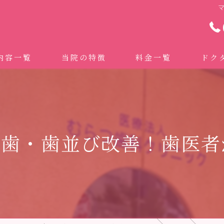
内容一覧
当院の特徴
料金一覧
ドク
わせ治療 ｜全身への影響｜全国から来院されています。
マイクロスコープ精密歯科治療
 (インビザライン、マウスピース矯正）
自費専門併設技工所
っ歯・歯並び改善！歯医者
トニング
ドクターむらつのワンライン歯臓ブラシ
科・セラミック
グループクリニック
ラント
治療（再生医療、エムドゲイン）