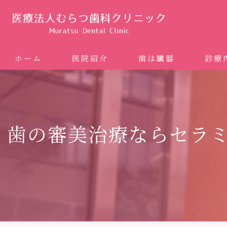
ホーム
医院紹介
歯は臓器
診療
噛み合
矯正歯科
歯の審美治療ならセラ
ホワイ
審美歯
インプ
歯周病