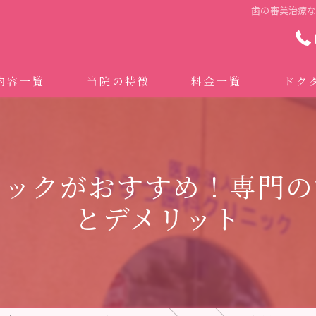
歯の審美治療
内容一覧
当院の特徴
料金一覧
ドク
わせ治療 ｜全身への影響｜全国から来院されています。
マイクロスコープ精密歯科治療
 (インビザライン、マウスピース矯正）
自費専門併設技工所
ミックがおすすめ！専門の
トニング
ドクターむらつのワンライン歯臓ブラシ
とデメリット
科・セラミック
グループクリニック
ラント
治療（再生医療、エムドゲイン）