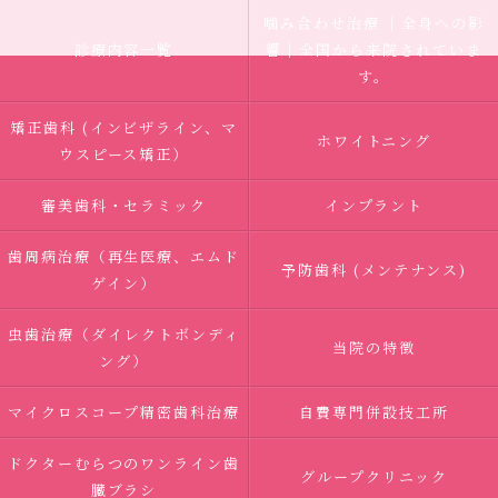
噛み合わせ治療 ｜全身への影
診療内容一覧
響｜全国から来院されていま
す。
矯正歯科 (インビザライン、マ
ホワイトニング
ウスピース矯正）
審美歯科・セラミック
インプラント
歯周病治療（再生医療、エムド
予防歯科 (メンテナンス)
ゲイン）
虫歯治療（ダイレクトボンディ
当院の特徴
ング）
マイクロスコープ精密歯科治療
自費専門併設技工所
ドクターむらつのワンライン歯
グループクリニック
臓ブラシ