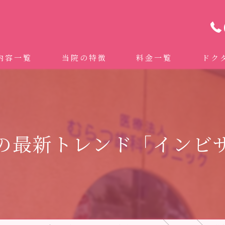
内容一覧
当院の特徴
料金一覧
ドク
わせ治療 ｜全身への影響｜全国から来院されています。
マイクロスコープ精密歯科治療
 (インビザライン、マウスピース矯正）
自費専門併設技工所
の最新トレンド「インビ
トニング
ドクターむらつのワンライン歯臓ブラシ
科・セラミック
グループクリニック
ラント
治療（再生医療、エムドゲイン）