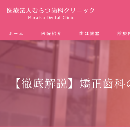
ホーム
医院紹介
歯は臓器
診療
噛み合
矯正歯科
【徹底解説】矯正歯科
ホワイ
審美歯
インプ
歯周病