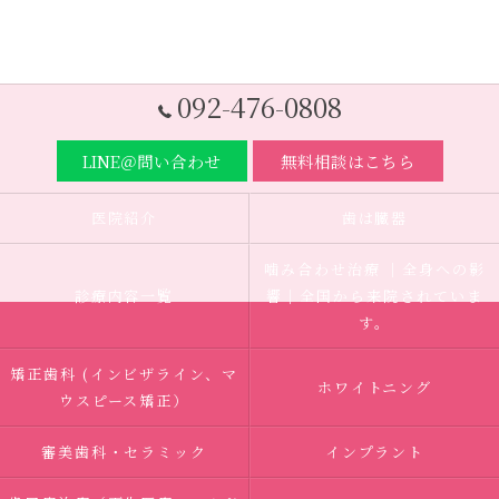
092-476-0808
LINE＠問い合わせ
無料相談はこちら
医院紹介
歯は臓器
噛み合わせ治療 ｜全身への影
診療内容一覧
響｜全国から来院されていま
す。
矯正歯科 (インビザライン、マ
ホワイトニング
ウスピース矯正）
審美歯科・セラミック
インプラント