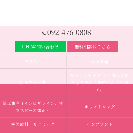
092-476-0808
LINE＠問い合わせ
無料相談はこちら
医院紹介
歯は臓器
噛み合わせ治療 ｜全身への影
診療内容一覧
響｜全国から来院されていま
す。
矯正歯科 (インビザライン、マ
ホワイトニング
ウスピース矯正）
審美歯科・セラミック
インプラント