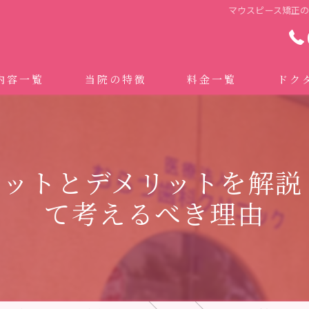
マウスピース矯正
内容一覧
当院の特徴
料金一覧
ドク
わせ治療 ｜全身への影響｜全国から来院されています。
マイクロスコープ精密歯科治療
 (インビザライン、マウスピース矯正）
自費専門併設技工所
リットとデメリットを解説
トニング
ドクターむらつのワンライン歯臓ブラシ
て考えるべき理由
科・セラミック
グループクリニック
ラント
治療（再生医療、エムドゲイン）