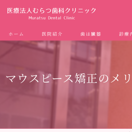
ホーム
医院紹介
歯は臓器
診療
噛み合
矯正歯科
マウスピース矯正のメ
ホワイ
審美歯
インプ
歯周病