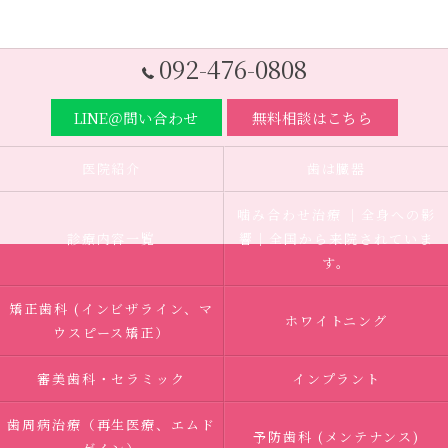
092-476-0808
LINE＠問い合わせ
無料相談はこちら
医院紹介
歯は臓器
噛み合わせ治療 ｜全身への影
診療内容一覧
響｜全国から来院されていま
す。
矯正歯科 (インビザライン、マ
ホワイトニング
ウスピース矯正）
審美歯科・セラミック
インプラント
歯周病治療（再生医療、エムド
予防歯科 (メンテナンス)