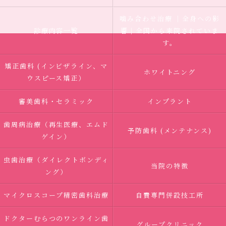
噛み合わせ治療 ｜全身への影
診療内容一覧
響｜全国から来院されていま
す。
矯正歯科 (インビザライン、マ
ホワイトニング
ウスピース矯正）
審美歯科・セラミック
インプラント
歯周病治療（再生医療、エムド
予防歯科 (メンテナンス)
ゲイン）
虫歯治療（ダイレクトボンディ
当院の特徴
ング）
マイクロスコープ精密歯科治療
自費専門併設技工所
ドクターむらつのワンライン歯
グループクリニック