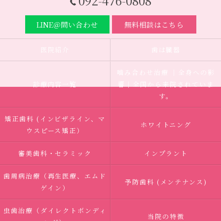
092-476-0808
LINE＠問い合わせ
無料相談はこちら
医院紹介
歯は臓器
噛み合わせ治療 ｜全身への影
診療内容一覧
響｜全国から来院されていま
す。
矯正歯科 (インビザライン、マ
ホワイトニング
ウスピース矯正）
審美歯科・セラミック
インプラント
歯周病治療（再生医療、エムド
予防歯科 (メンテナンス)
ゲイン）
虫歯治療（ダイレクトボンディ
当院の特徴