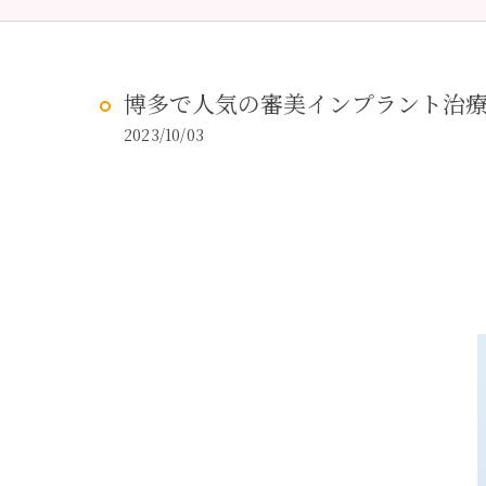
予防歯科
虫歯治
博多で人気の審美インプラント治
2023/10/03