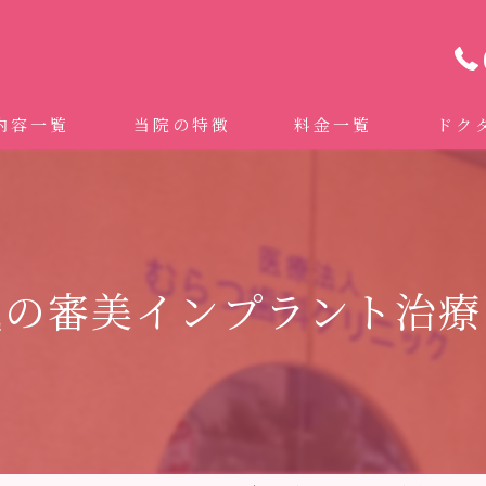
内容一覧
当院の特徴
料金一覧
ドク
わせ治療 ｜全身への影響｜全国から来院されています。
マイクロスコープ精密歯科治療
 (インビザライン、マウスピース矯正）
自費専門併設技工所
気の審美インプラント治療
トニング
ドクターむらつのワンライン歯臓ブラシ
科・セラミック
グループクリニック
ラント
治療（再生医療、エムドゲイン）