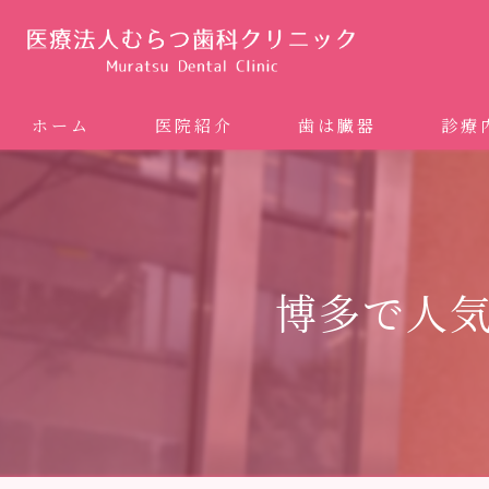
ホーム
医院紹介
歯は臓器
診療
噛み合
矯正歯科
博多で人
ホワイ
審美歯
インプ
歯周病