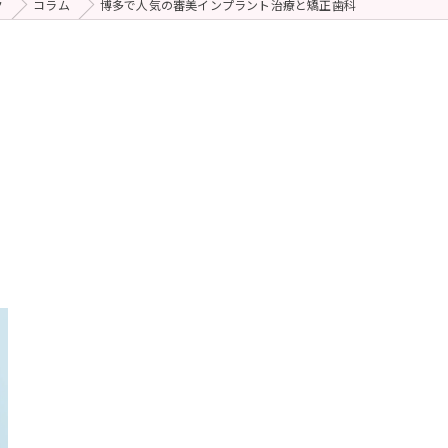
ク
コラム
博多で人気の審美インプラント治療と矯正歯科