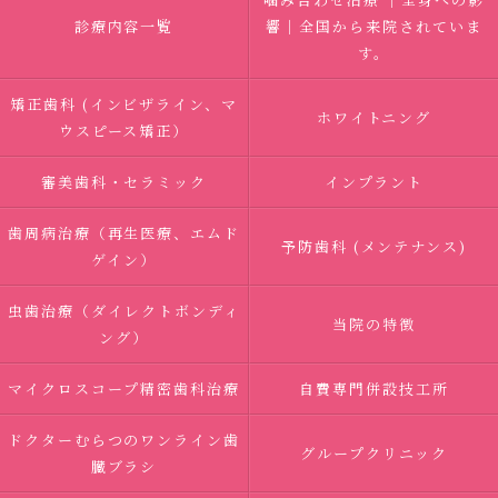
診療内容一覧
響｜全国から来院されていま
す。
矯正歯科 (インビザライン、マ
ホワイトニング
ウスピース矯正）
審美歯科・セラミック
インプラント
歯周病治療（再生医療、エムド
予防歯科 (メンテナンス)
ゲイン）
虫歯治療（ダイレクトボンディ
当院の特徴
ング）
マイクロスコープ精密歯科治療
自費専門併設技工所
ドクターむらつのワンライン歯
グループクリニック
臓ブラシ