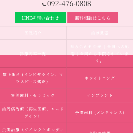
092-476-0808
LINE＠問い合わせ
無料相談はこちら
医院紹介
歯は臓器
噛み合わせ治療 ｜全身への影
診療内容一覧
響｜全国から来院されていま
す。
矯正歯科 (インビザライン、マ
ホワイトニング
ウスピース矯正）
審美歯科・セラミック
インプラント
歯周病治療（再生医療、エムド
予防歯科 (メンテナンス)
ゲイン）
虫歯治療（ダイレクトボンディ