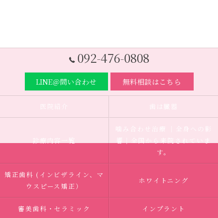
092-476-0808
LINE＠問い合わせ
無料相談はこちら
医院紹介
歯は臓器
噛み合わせ治療 ｜全身への影
診療内容一覧
響｜全国から来院されていま
す。
矯正歯科 (インビザライン、マ
ホワイトニング
ウスピース矯正）
審美歯科・セラミック
インプラント