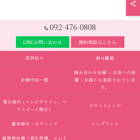
092-476-0808
LINE＠問い合わせ
無料相談はこちら
医院紹介
歯は臓器
噛み合わせ治療 ｜全身への影
診療内容一覧
響｜全国から来院されていま
す。
矯正歯科 (インビザライン、マ
ホワイトニング
ウスピース矯正）
審美歯科・セラミック
インプラント
歯周病治療（再生医療、エムド