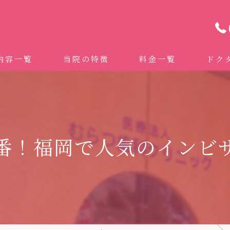
内容一覧
当院の特徴
料金一覧
ドク
わせ治療 ｜全身への影響｜全国から来院されています。
マイクロスコープ精密歯科治療
 (インビザライン、マウスピース矯正）
自費専門併設技工所
番！福岡で人気のインビ
トニング
ドクターむらつのワンライン歯臓ブラシ
科・セラミック
グループクリニック
ラント
治療（再生医療、エムドゲイン）