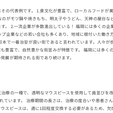
その代表例です。 1.食文化が豊富で、ローカルフードが
なのがモツ鍋や焼きもち、明太子やうどん、天神の屋台な
す。 2.一流企業が多数進出している！ 福岡には多くの
ップ企業などの若い会社も多くあり、地域に根付いた働き方
は日本で一番治安が良い街であると言われています。人々が
も豊富で、自然豊かな街並みが特徴です。 福岡には多く
の発展が期待される街であり続けます。
正治療の一種で、透明なマウスピースを使用して歯並びを
されています。 治療期間の長さは、治療の度合いや患者さ
マウスピースは、週に1回程度交換する必要があるため、欠