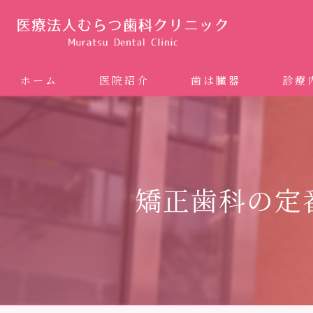
ホーム
医院紹介
歯は臓器
診療
噛み合
矯正歯科
矯正歯科の定
ホワイ
審美歯
インプ
歯周病