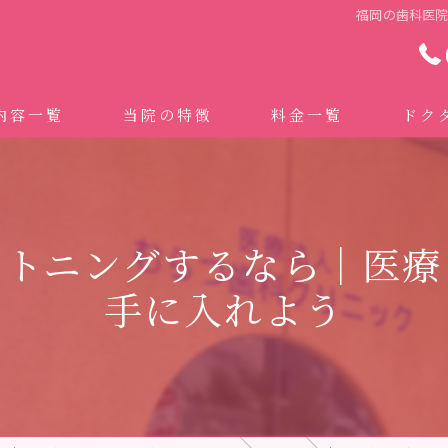
福岡の歯科医
内容一覧
当院の特徴
料金一覧
ドク
わせ治療 ｜全身への影響｜全国から来院されています。
マイクロスコープ精密歯科治療
 (インビザライン、マウスピース矯正）
自費専門併設技工所
イトニングするなら｜医療
トニング
ドクターむらつのワンライン歯臓ブラシ
手に入れよう
科・セラミック
グループクリニック
ラント
治療（再生医療、エムドゲイン）