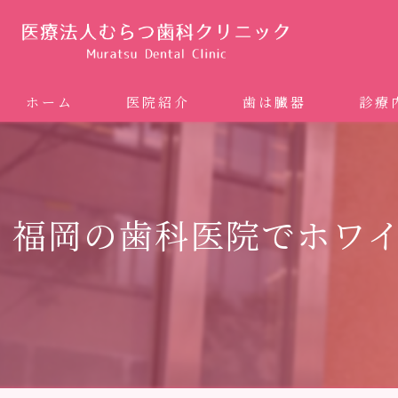
ホーム
医院紹介
歯は臓器
診療
噛み合
矯正歯科
福岡の歯科医院でホワ
ホワイ
審美歯
インプ
歯周病