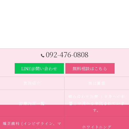
092-476-0808
LINE＠問い合わせ
無料相談はこちら
医院紹介
歯は臓器
噛み合わせ治療 ｜全身への影
診療内容一覧
響｜全国から来院されていま
す。
矯正歯科 (インビザライン、マ
ホワイトニング