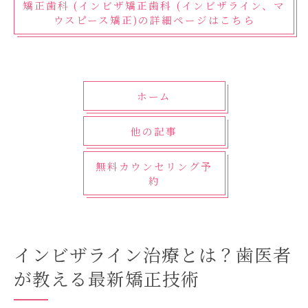
矯正歯科 (インビザ矯正歯科 (インビザライン、マ
インビザライン治療に適した患者さんとは
ウスピース矯正)の詳細ページはこちら
福岡県で注目のインビザライン治療！歯医者の
選び方
信頼できる歯医者の見極め方
ホーム
福岡県でのインビザライン治療の実績
口コミと評判を活用した歯医者選び
他の記事
むらつ歯科のインビザライン専門医の紹介
無料カウンセリング予
初めてのインビザライン治療に不安な方へ
約
歯医者の無料相談を活用する方法
歯医者が語るインビザラインのメリットとデメ
リット
インビザライン治療とは？歯医者
見た目を気にせずに矯正できるメリット
が教える最新矯正技術
取り外し可能なマウスピースの利便性