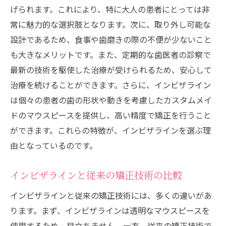
げられます。これにより、特に大人の患者にとっては非
治療のビフォーアフター写真
常に魅力的な選択肢となります。次に、取り外し可能な
患者さんの声と感想
設計であるため、食事や歯磨きの際の不便が少ないこと
むらつ歯科の成功事例を紹介
も大きなメリットです。また、定期的な歯医者の診察で
治療を受ける前と後の生活の変化
最新の技術を駆使した治療が受けられるため、安心して
記事監修 村津大地
治療を続けることができます。さらに、インビザライン
は個々の患者の歯の形状や動きを考慮したカスタムメイ
記事監修 三嶋一平
ドのマウスピースを提供し、高い精度で矯正を行うこと
記事監修 三嶋茉莉
ができます。これらの特徴が、インビザラインを選ぶ理
むらつ歯科クリニック
由となっているのです。
インビザラインと従来の矯正技術の比較
インビザラインと従来の矯正技術には、多くの違いがあ
ります。まず、インビザラインは透明なマウスピースを
使用するため、目立ちません。一方、従来の矯正技術で