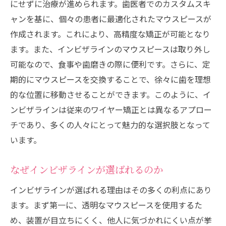
にせずに治療が進められます。歯医者でのカスタムスキ
定期的な歯医者のチェックアップの重要性
ャンを基に、個々の患者に最適化されたマウスピースが
むらつ歯科の患者サポート体制
作成されます。これにより、高精度な矯正が可能となり
インビザライン治療後に歯医者が推奨するアフ
ます。また、インビザラインのマウスピースは取り外し
ターケア
可能なので、食事や歯磨きの際に便利です。さらに、定
治療後のリテーナー装着の重要性
期的にマウスピースを交換することで、徐々に歯を理想
定期的なメンテナンスとチェックアップ
的な位置に移動させることができます。このように、イ
治療後の歯の健康を保つ生活習慣
ンビザラインは従来のワイヤー矯正とは異なるアプロー
むらつ歯科で受けるアフターケアサービス
チであり、多くの人々にとって魅力的な選択肢となって
治療後の経過観察とフォローアップ
います。
リテーナーの取り扱いと保管方法
なぜインビザラインが選ばれるのか
笑顔を取り戻す！福岡県の歯医者でのインビザ
ライン体験談
インビザラインが選ばれる理由はその多くの利点にあり
ます。まず第一に、透明なマウスピースを使用するた
実際の患者さんの治療体験記
め、装置が目立ちにくく、他人に気づかれにくい点が挙
インビザライン治療で得られた成果