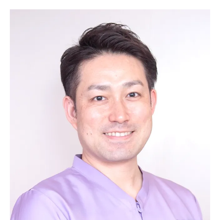
日常生活に与える影響と注意点
インビザラインの治療期間と費用
デメリットを克服するためのポイント
むらつ歯科でのインビザライン成功例
福岡県の歯医者で体験できるインビザラインの
治療プロセス
初診から治療開始までの流れ
患者ごとの治療プランの作成方法
痛みや不快感の管理方法
治療中の定期的なチェックアップ
治療進行状況のモニタリング方法
治療終了後のアフターケア
インビザラインで矯正治療を始める前に知って
おきたいポイント