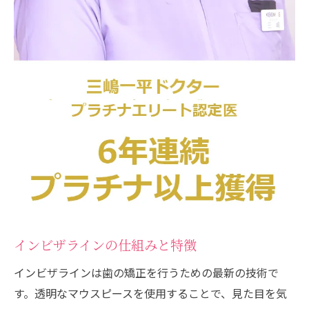
治療前にチェックすべき健康状態
事前に知っておくべき費用と保険適用
治療期間中の生活習慣の変化
インビザライン治療のリスクと対策
治療をスムーズに進めるための準備
むらつ歯科での事前カウンセリングの重要
性
歯医者が教えるインビザライン治療の成功の秘
訣
治療計画に基づいたスケジュール管理
インビザラインの仕組みと特徴
適切なマウスピースの装着時間
日常のケアと清掃方法
インビザラインは歯の矯正を行うための最新の技術で
治療中に避けるべき食べ物と飲み物
す。透明なマウスピースを使用することで、見た目を気