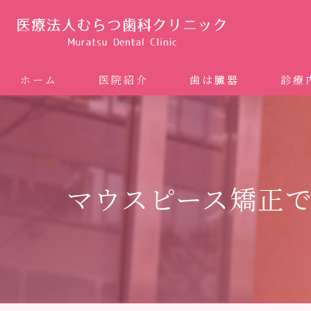
ホーム
医院紹介
歯は臓器
診療
噛み合
矯正歯科
マウスピース矯正
ホワイ
審美歯
インプ
歯周病