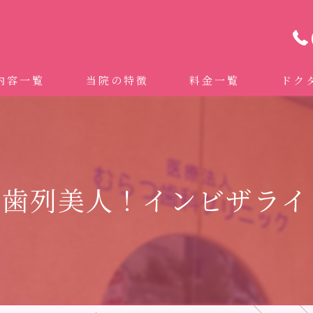
内容一覧
当院の特徴
料金一覧
ドク
わせ治療 ｜全身への影響｜全国から来院されています。
マイクロスコープ精密歯科治療
 (インビザライン、マウスピース矯正）
自費専門併設技工所
で歯列美人！インビザライ
トニング
ドクターむらつのワンライン歯臓ブラシ
科・セラミック
グループクリニック
ラント
治療（再生医療、エムドゲイン）