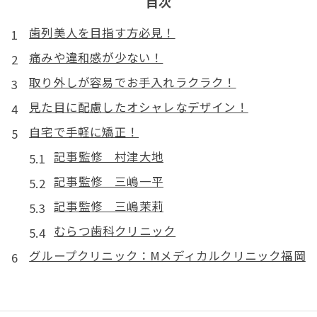
目次
歯列美人を目指す方必見！
痛みや違和感が少ない！
取り外しが容易でお手入れラクラク！
見た目に配慮したオシャレなデザイン！
自宅で手軽に矯正！
記事監修 村津大地
記事監修 三嶋一平
記事監修 三嶋茉莉
むらつ歯科クリニック
グループクリニック：Mメディカルクリニック福岡