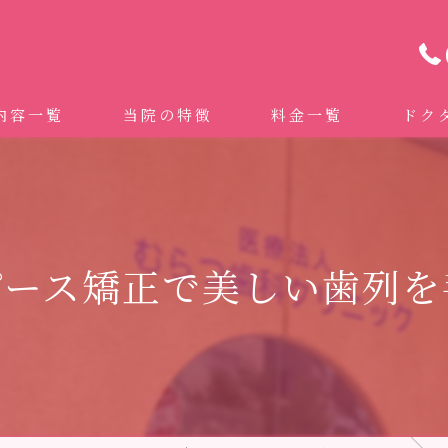
内容一覧
当院の特徴
料金一覧
ドク
わせ治療 ｜全身への影響｜全国から来院されています。
マイクロスコープ精密歯科治療
 (インビザライン、マウスピース矯正）
自費専門併設技工所
ピース矯正で美しい歯列を
トニング
ドクターむらつのワンライン歯臓ブラシ
科・セラミック
グループクリニック
ラント
治療（再生医療、エムドゲイン）