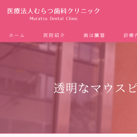
ホーム
医院紹介
歯は臓器
診療
噛み合
矯正歯科
透明なマウス
ホワイ
審美歯
インプ
歯周病