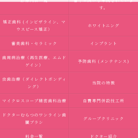
診療内容一覧
響｜全国から来院されていま
す。
矯正歯科 (インビザライン、マ
ホワイトニング
ウスピース矯正）
審美歯科・セラミック
インプラント
歯周病治療（再生医療、エムド
予防歯科 (メンテナンス)
ゲイン）
虫歯治療（ダイレクトボンディ
当院の特徴
ング）
マイクロスコープ精密歯科治療
自費専門併設技工所
ドクターむらつのワンライン歯
グループクリニック
臓ブラシ
料金一覧
ドクター紹介